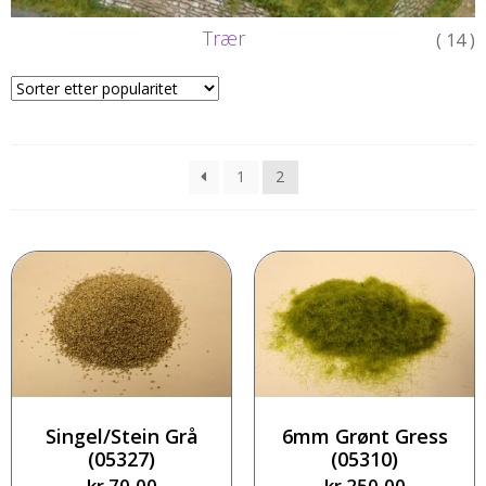
Trær
( 14 )
1
2
Singel/Stein Grå
6mm Grønt Gress
(05327)
(05310)
kr
70,00
kr
250,00