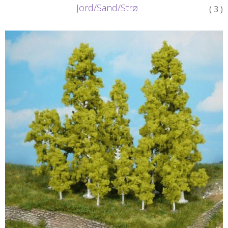
Jord/Sand/Strø
( 3 )