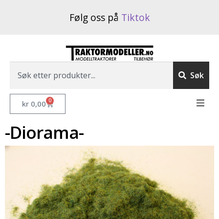
Følg oss på
Tiktok
Søk
0
kr
0,00
Nettbutikk
-Diorama-
Betingelser
Min bruker
Om oss